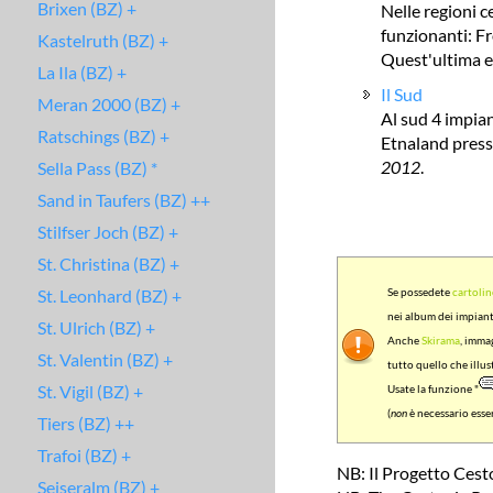
Brixen (BZ) +
Nelle regioni c
funzionanti: Fr
Kastelruth (BZ) +
Quest'ultima e
La Ila (BZ) +
Il Sud
Meran 2000 (BZ) +
Al sud 4 impian
Ratschings (BZ) +
Etnaland press
2012
.
Sella Pass (BZ) *
Sand in Taufers (BZ) ++
Stilfser Joch (BZ) +
St. Christina (BZ) +
St. Leonhard (BZ) +
Se possedete
cartolin
nei album dei impiant
St. Ulrich (BZ) +
Anche
Skirama
, imma
St. Valentin (BZ) +
tutto quello che illus
St. Vigil (BZ) +
Usate la funzione "
(
non
è necessario ess
Tiers (BZ) ++
Trafoi (BZ) +
NB: Il Progetto Cest
Seiseralm (BZ) +