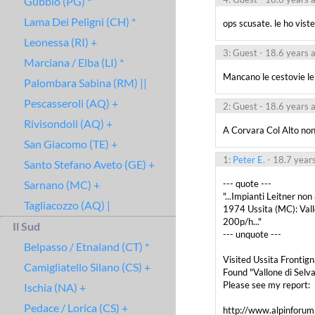
Gubbio (PG) *
Lama Dei Peligni (CH) *
ops scusate. le ho vist
Leonessa (RI) +
3: Guest
- 18.6 years 
Marciana / Elba (LI) *
Mancano le cestovie le
Palombara Sabina (RM) ||
Pescasseroli (AQ) +
2: Guest
- 18.6 years 
Rivisondoli (AQ) +
A Corvara Col Alto non 
San Giacomo (TE) +
1:
Peter E.
- 18.7 year
Santo Stefano Aveto (GE) +
Sarnano (MC) +
--- quote ---

"...Impianti Leitner non 
Tagliacozzo (AQ) |
1974 Ussita (MC): Vallo
200p/h..."

Il Sud
--- unquote ---

Belpasso / Etnaland (CT) *
Visited Ussita Frontig
Camigliatello Silano (CS) +
Found "Vallone di Selva" 
Please see my report:

Ischia (NA) +
Pedace / Lorica (CS) +
http://www.alpinforu