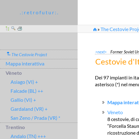
. : r e t r o f u t u r : .
»
The Cestovie Proj
>next>
Former Soviet U
The Cestovie Project
Cestovie d'I
Mappa interattiva
Vèneto
Dei 97 impianti in ita
Asiago (VI) +
asterisco (*) nel men
Falcade (BL) ++
Gallio (VI) +
Mappa interatt
Gardaland (VR) +
Vèneto
San Zeno / Prada (VR) *
8 cestovie, di 
“Forcella Staun
Trentino
ricostruzione 
Andalo (TN) +++