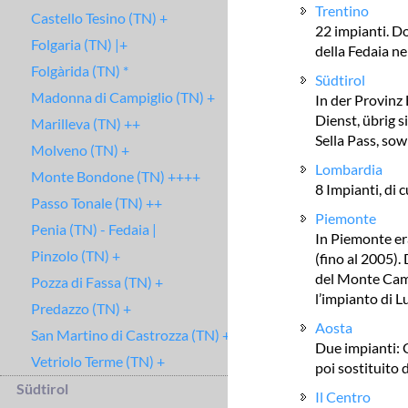
Trentino
Castello Tesino (TN) +
22 impianti. Do
Folgaria (TN) |+
della Fedaia ne
Folgàrida (TN) *
Südtirol
Madonna di Campiglio (TN) +
In der Provinz
Dienst, übrig s
Marilleva (TN) ++
Sella Pass, sow
Molveno (TN) +
Lombardia
Monte Bondone (TN) ++++
8 Impianti, di
Passo Tonale (TN) ++
Piemonte
Penia (TN) - Fedaia |
In Piemonte era
Pinzolo (TN) +
(fino al 2005).
del Monte Cami
Pozza di Fassa (TN) +
l’impianto di L
Predazzo (TN) +
Aosta
San Martino di Castrozza (TN) +
Due impianti: 
Vetriolo Terme (TN) +
poi sostituito
Südtirol
Il Centro