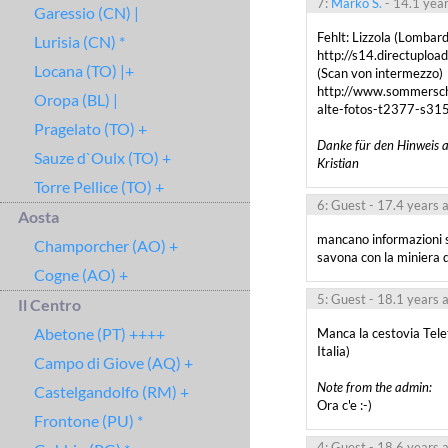
7:
Marko S.
- 14.1 yea
Garessio (CN) |
Fehlt: Lizzola (Lombardi
Lurisia (CN) *
http://s14.directuplo
Locana (TO) |+
(Scan von intermezzo)

http://www.sommerschi.
Oropa (BL) |
alte-fotos-t2377-s31
Pragelato (TO) +
Danke für den Hinweis au
Sauze d`Oulx (TO) +
Kristian
Torre Pellice (TO) +
6: Guest
- 17.4 years 
Aosta
mancano informazioni su
Champorcher (AO) +
savona con la miniera d
Cogne (AO) +
5: Guest
- 18.1 years 
Il Centro
Abetone (PT) ++++
Manca la cestovia Telet
Campo di Giove (AQ) +
Note from the admin:
Castelgandolfo (RM) +
Ora c'e :-)
Frontone (PU) *
4: Guest
- 18.6 years 