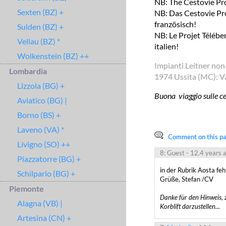
NB: The Cestovie Pro
Sexten (BZ) +
NB: Das Cestovie Pro
französisch!
Sulden (BZ) +
NB: Le Projet Télébe
Vellau (BZ) *
italien!
Wolkenstein (BZ) ++
Impianti Leitner non
Lombardia
1974 Ussita (MC): Va
Lizzola (BG) +
Buona viaggio sulle ces
Aviatico (BG) |
Borno (BS) +
Laveno (VA) *
Comment on this pag
Livigno (SO) ++
8: Guest
- 12.4 years 
Piazzatorre (BG) +
in der Rubrik Aosta feh
Schilpario (BG) +
Grüße, Stefan /CV

Piemonte
Danke für den Hinweis, 
Alagna (VB) |
Korblift darzustellen...
Artesina (CN) +