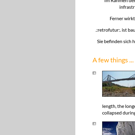
Im Rahmen der
infrast
Ferner wirkt
.:retrofutur:. ist 
Sie befinden sich 
A few things ...
length, the lon
collapsed durin