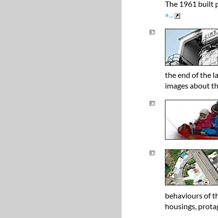
The 1961 built p
»
...
the end of the 
images about th
behaviours of th
housings, prota