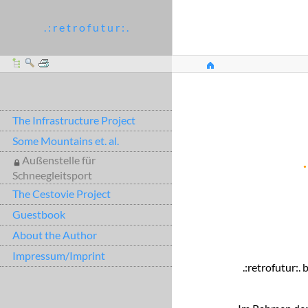
. : r e t r o f u t u r : .
The Infrastructure Project
Some Mountains et. al.
.
Außenstelle für
Schneegleitsport
The Cestovie Project
Guestbook
About the Author
Impressum/Imprint
.:retrofutur:.