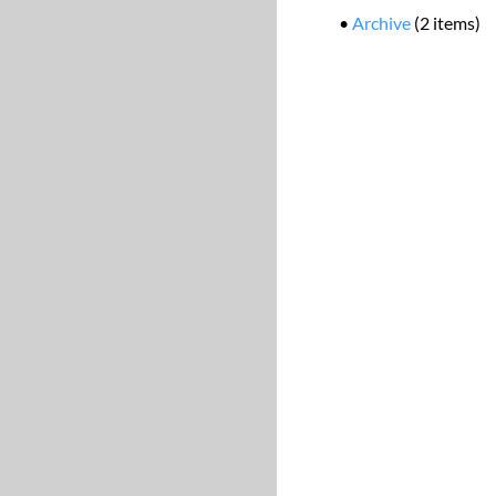
•
Archive
(2 items)