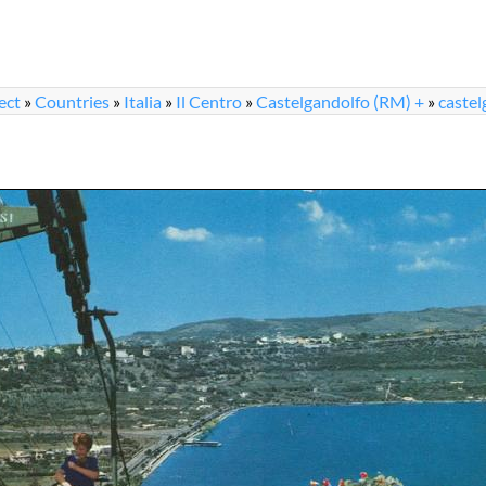
ect
»
Countries
»
Italia
»
Il Centro
»
Castelgandolfo (RM) +
»
castel