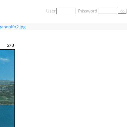
User
Password
gandolfo2.jpg
2/3