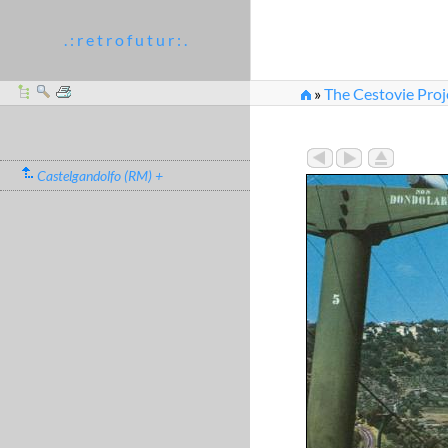
. : r e t r o f u t u r : .
»
The Cestovie Proj
Castelgandolfo (RM) +