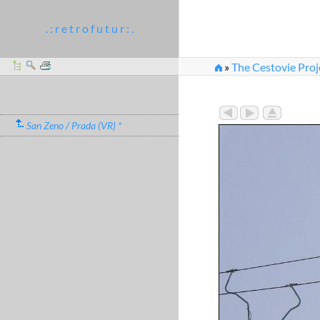
. : r e t r o f u t u r : .
»
The Cestovie Proj
San Zeno / Prada (VR) *