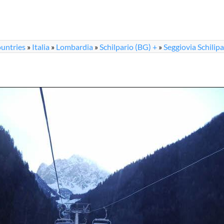
untries
»
Italia
»
Lombardia
»
Schilpario (BG) +
»
Seggiovia Schilipa