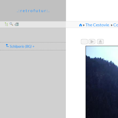
. : r e t r o f u t u r : .
»
The Cestovie
»
Co
...
Schilpario (BG) +