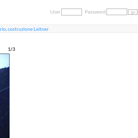
User
Password
rio, costruzione Leitner
...
1/3