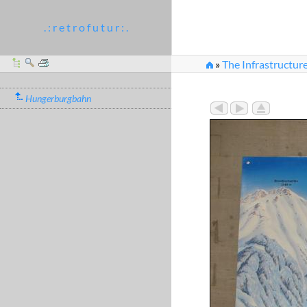
. : r e t r o f u t u r : .
»
The Infrastructure
»
...il tracciato dei tre 
Hungerburgbahn