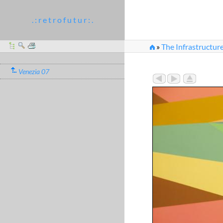
. : r e t r o f u t u r : .
»
The Infrastructure
Venezia 07