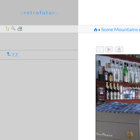
. : r e t r o f u t u r : .
»
Some Mountains et
7.7.