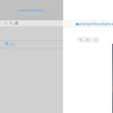
. : r e t r o f u t u r : .
»
Some Mountains et
7.7.