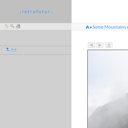
. : r e t r o f u t u r : .
»
Some Mountains et
7.7.