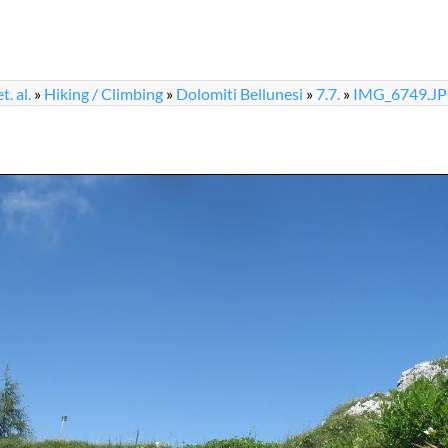
. al.
»
Hiking / Climbing
»
Dolomiti Bellunesi
»
7.7.
»
IMG_6749.J