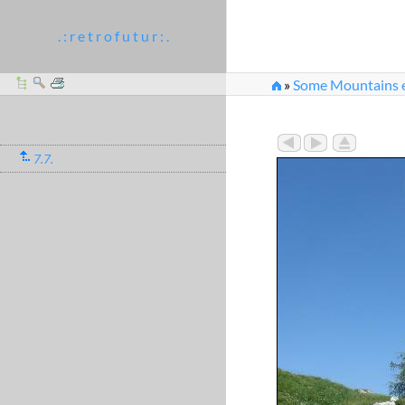
. : r e t r o f u t u r : .
»
Some Mountains et
7.7.