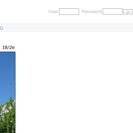
User
Password
PG
18/26