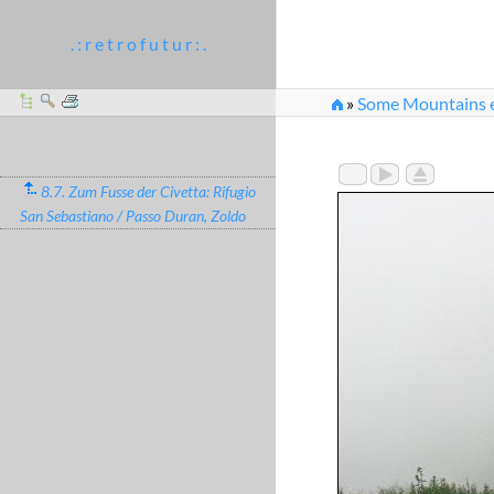
. : r e t r o f u t u r : .
»
Some Mountains e
»
IMG_6764.JPG
8.7. Zum Fusse der Civetta: Rifugio
San Sebastiano / Passo Duran, Zoldo