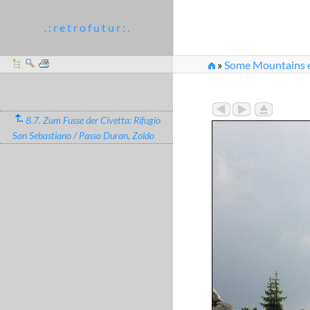
. : r e t r o f u t u r : .
»
Some Mountains e
»
IMG_6819.JPG
8.7. Zum Fusse der Civetta: Rifugio
San Sebastiano / Passo Duran, Zoldo