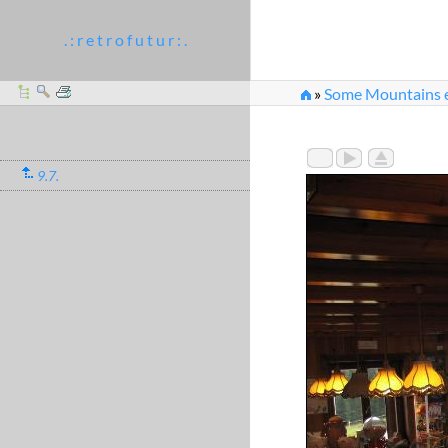
. : r e t r o f u t u r : .
»
Some Mountains et
9.7.