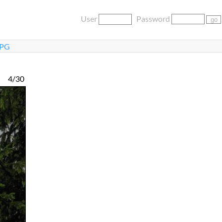
User
Password
JPG
4/30