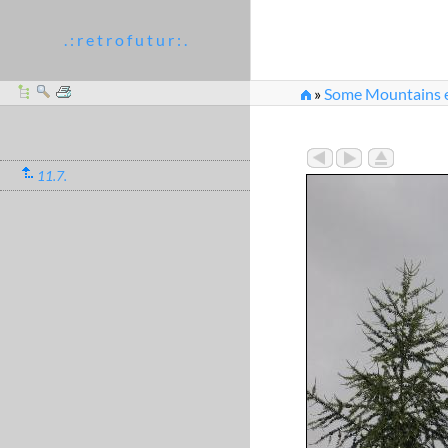
. : r e t r o f u t u r : .
»
Some Mountains et
11.7.