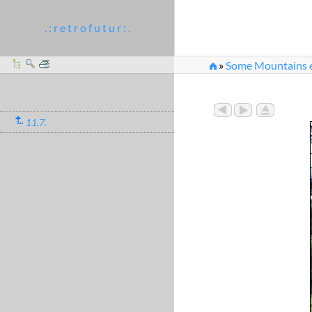
. : r e t r o f u t u r : .
»
Some Mountains et
11.7.