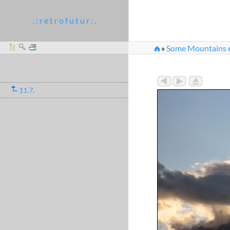
. : r e t r o f u t u r : .
»
Some Mountains et
11.7.