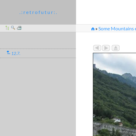
. : r e t r o f u t u r : .
»
Some Mountains et
12.7.