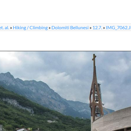
. al.
»
Hiking / Climbing
»
Dolomiti Bellunesi
»
12.7.
»
IMG_7062.