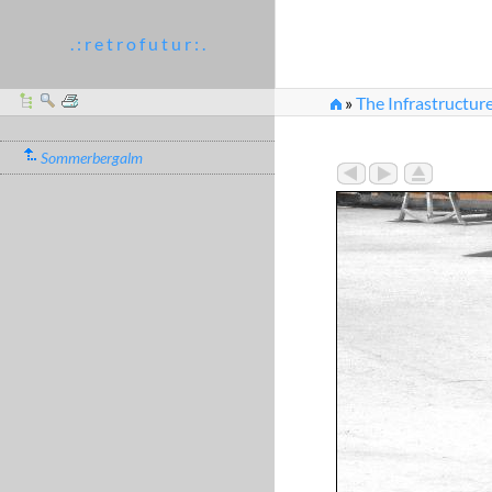
. : r e t r o f u t u r : .
»
The Infrastructure
Sommerbergalm