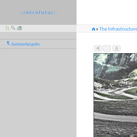
. : r e t r o f u t u r : .
»
The Infrastructure
Sommerbergalm