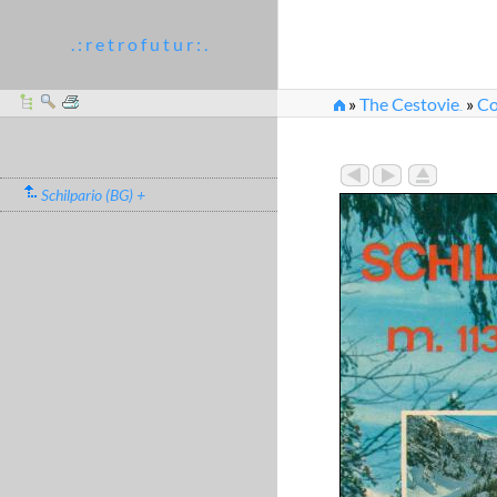
. : r e t r o f u t u r : .
»
The Cestovie
»
Co
...
»
schilpario_cestovi
Schilpario (BG) +