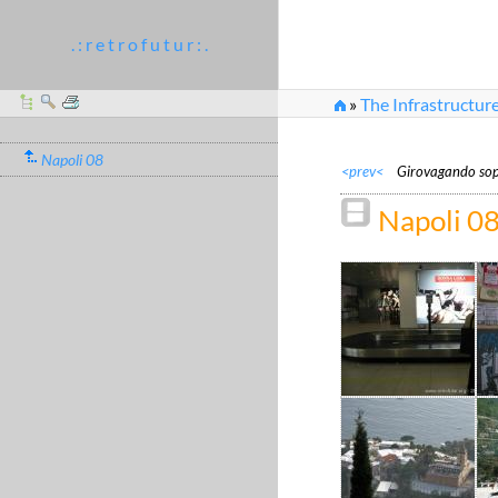
. : r e t r o f u t u r : .
»
The Infrastructure
Napoli 08
<prev<
Girovagando sop
Napoli 08
IMG_1468.JPG