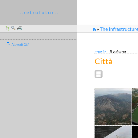
. : r e t r o f u t u r : .
»
The Infrastructure
Napoli 08
>next>
Il vulcano
Città