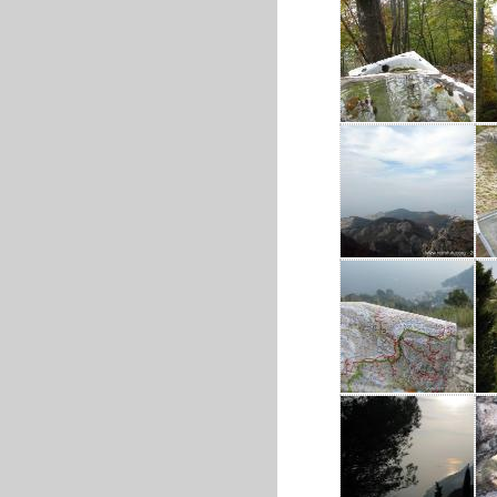
IMG_1838.JPG
IMG_1848.JPG
IMG_1857.JPG