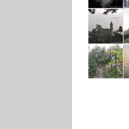
IMG_1875.JPG
IMG_1885.JPG
IMG_1897.JPG