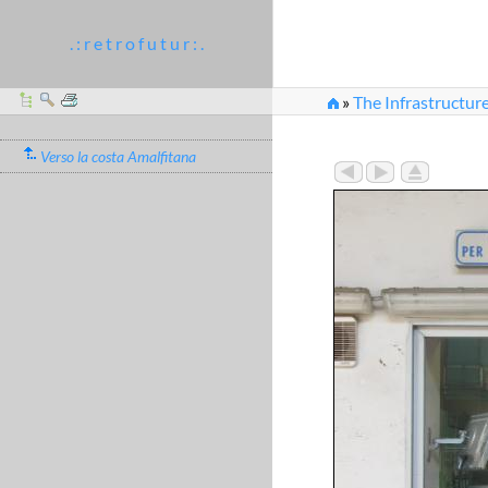
. : r e t r o f u t u r : .
»
The Infrastructure
Verso la costa Amalfitana