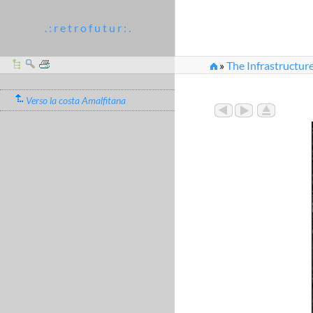
. : r e t r o f u t u r : .
»
The Infrastructure
Verso la costa Amalfitana