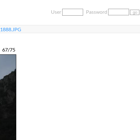
User
Password
1888.JPG
67/75