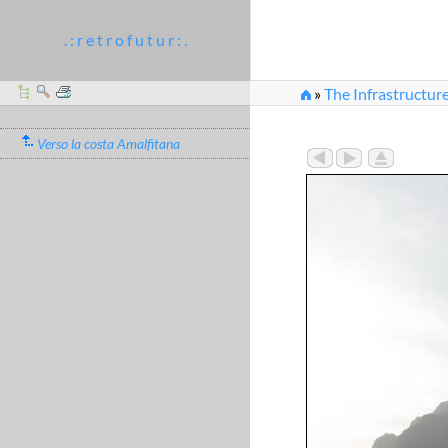
. : r e t r o f u t u r : .
»
The Infrastructure
Verso la costa Amalfitana