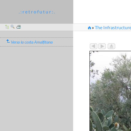
. : r e t r o f u t u r : .
»
The Infrastructure
Verso la costa Amalfitana