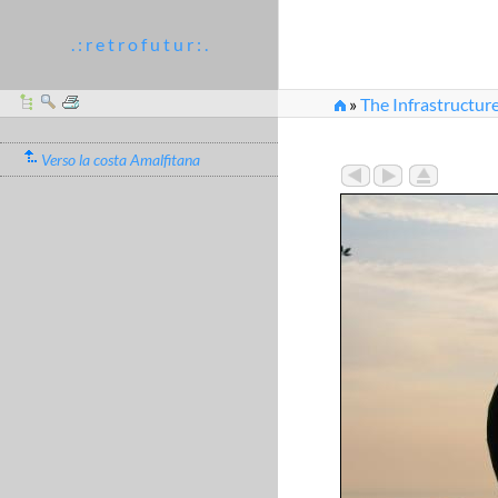
. : r e t r o f u t u r : .
»
The Infrastructure
Verso la costa Amalfitana