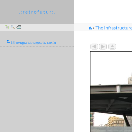
. : r e t r o f u t u r : .
»
The Infrastructure
Girovagando sopra la costa