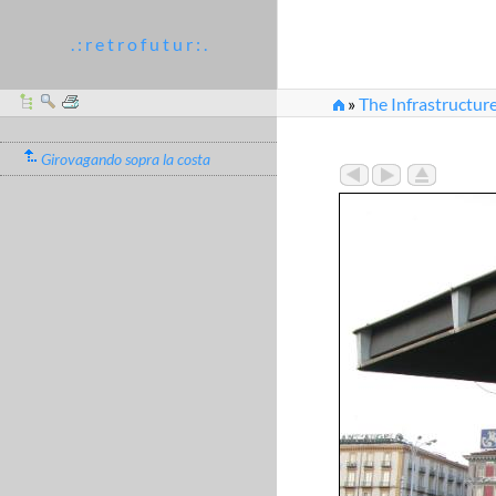
. : r e t r o f u t u r : .
»
The Infrastructure
Girovagando sopra la costa