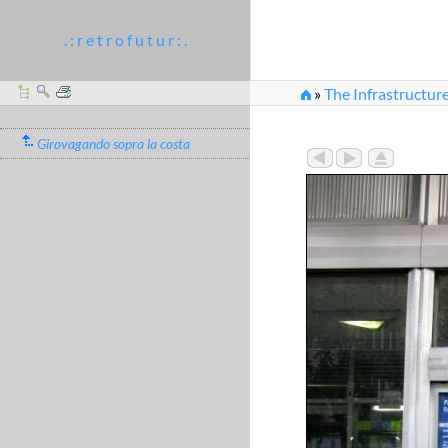
. : r e t r o f u t u r : .
»
The Infrastructure
Girovagando sopra la costa