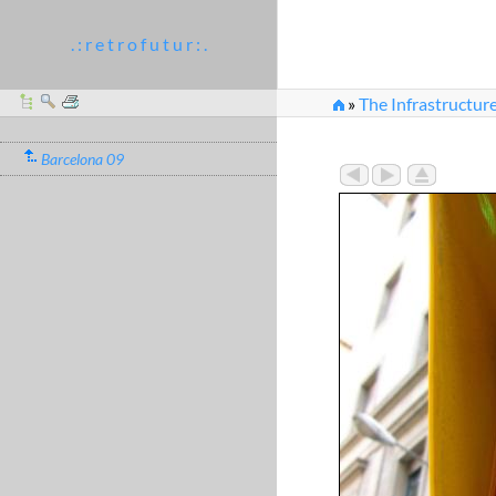
. : r e t r o f u t u r : .
»
The Infrastructure
Barcelona 09