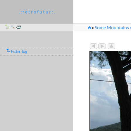
. : r e t r o f u t u r : .
»
Some Mountains et
Erster Tag