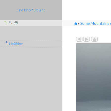
. : r e t r o f u t u r : .
»
Some Mountains et
Hafelekar