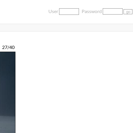
User
Password
27/40