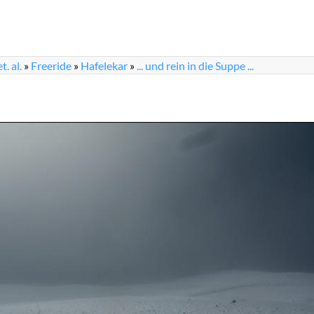
. al.
»
Freeride
»
Hafelekar
»
... und rein in die Suppe ...