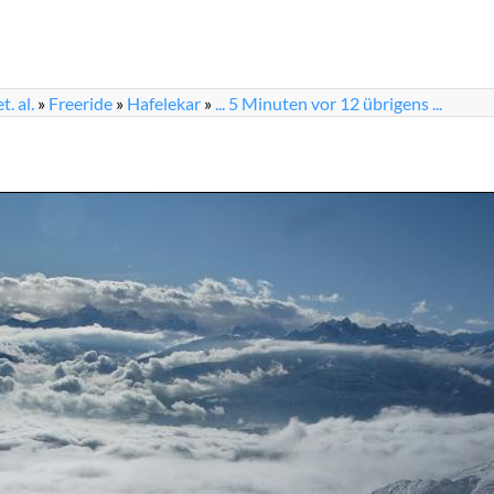
. al.
»
Freeride
»
Hafelekar
»
... 5 Minuten vor 12 übrigens ...