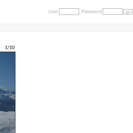
User
Password
1/10