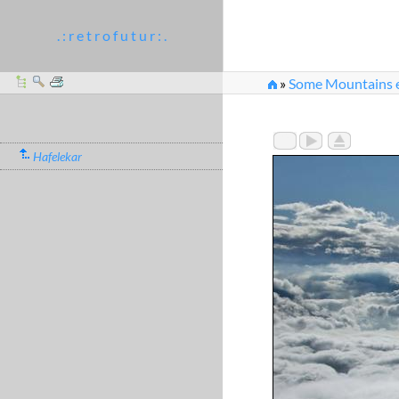
. : r e t r o f u t u r : .
»
Some Mountains et
Hafelekar