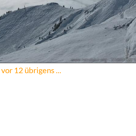
 vor 12 übrigens ...