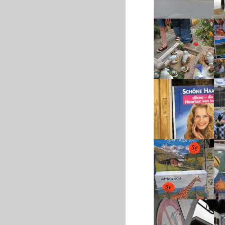
Mittenwald - Zentrale
Kreuzung
Vögel im Nest
A
(Dekorationstücke
Keramik, bemalt)
Produktinformation für
Haarkuren (Silicea, zur
Sp
Äusseren Anwendung)
Bes
b
G
Alpen - Alps 2011 ---
Prin
Africa 2011
i