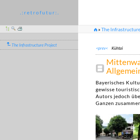
. : r e t r o f u t u r : .
»
The Infrastructure
The Infrastructure Project
<prev<
Kühtai
Mittenwa
Allgemei
Bayerisches Kultu
gewisse touristisc
Autors jedoch üb
Ganzen zusammen