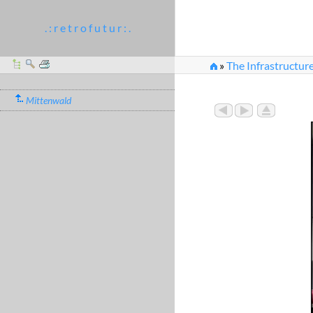
. : r e t r o f u t u r : .
»
The Infrastructure
Mittenwald