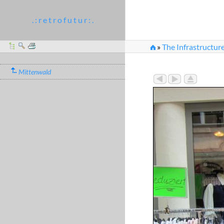
. : r e t r o f u t u r : .
»
The Infrastructur
»
"Landhaus". Handel 
Mittenwald