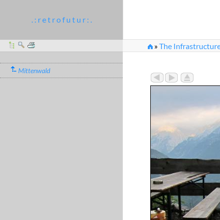
. : r e t r o f u t u r : .
»
The Infrastructure
Mittenwald