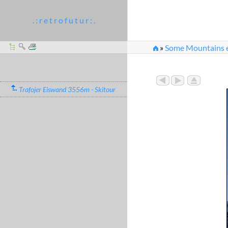
. : r e t r o f u t u r : .
»
Some Mountains e
»
Ortler_2010_Skito
Trafojer Eiswand 3556m - Skitour