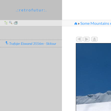
. : r e t r o f u t u r : .
»
Some Mountains e
»
Ortler_2010_Skito
Trafojer Eiswand 3556m - Skitour