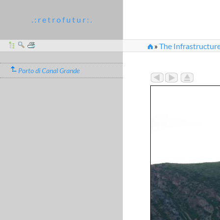
. : r e t r o f u t u r : .
»
The Infrastructure
Porto di Canal Grande