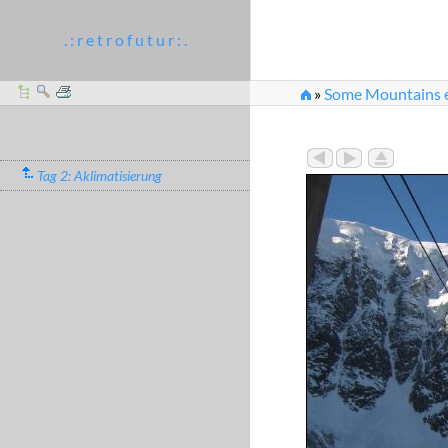
. : r e t r o f u t u r : .
»
Some Mountains e
»
8:45 - Warten am Pe
Tag 2: Aklimatisierung