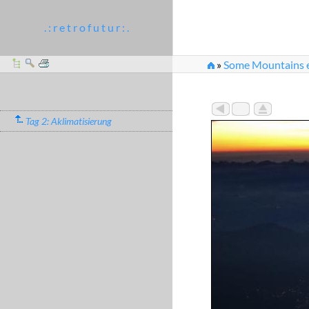
. : r e t r o f u t u r : .
»
Some Mountains e
»
21:38 - Endgültige
Tag 2: Aklimatisierung