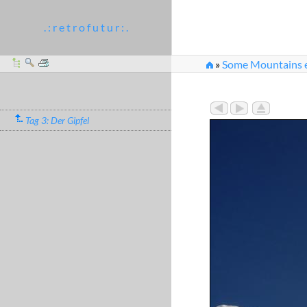
. : r e t r o f u t u r : .
»
Some Mountains et
Tag 3: Der Gipfel