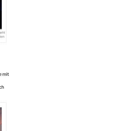
geht
ten
e mit
ich