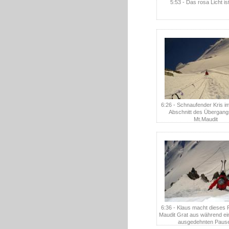
5:53 - Das rosa Licht is
6:26 - Schnaufender Kris i
Abschnitt des Übergang
Mt.Maudit
6:36 - Klaus macht dieses
Maudit Grat aus während ein
ausgedehnten Paus