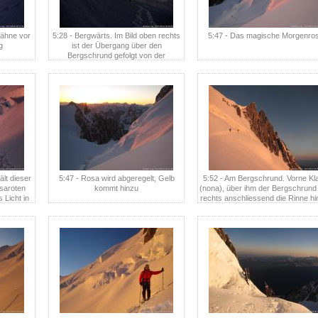
Zähne vor
5:28 - Bergwärts. Im Bild oben rechts
5:47 - Das magische Morgenro
g
ist der Übergang über den
Bergschrund gefolgt von der
Steilpassage hinauf zum Grat zu
erkennen
ält dieser
5:47 - Rosa wird abgeregelt, Gelb
5:52 - Am Bergschrund. Vorne Kl
saroten
kommt hinzu
(nona), über ihm der Bergschrund
 Licht in
rechts anschliessend die Rinne hi
hselt
zum Maudit Grat