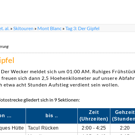
. al.
»
Skitouren
»
Mont Blanc
»
Tag 3: Der Gipfel
ierung
ipfel
 Der Wecker meldet sich um 01:00 AM. Ruhiges Frühstüc
freuen sich dann 2,5 Hoehenkilometer auf unsere Abfahrt
h etwa acht Stunden Aufstieg verdient sein wollen.
tostrecke gliedert sich in 9 Sektionen:
Zeit
Gehzeit
on ...
bis ..
(Uhrzeiten)
(Stunden
ques Hütte
Tacul Rücken
2:00 - 4:25
2:20