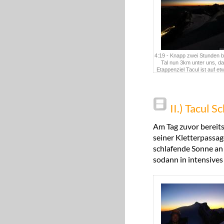
4:19 - Knapp zwei Stunden b
Tal nun 3km unter uns, da
Etappenziel Tacul ist auf e
Seehöhe abgehakt, es folgt 
ebene Wellnessstre
II.) Tacul 
Am Tag zuvor bereits
seiner Kletterpassag
schlafende Sonne an 
sodann in intensives