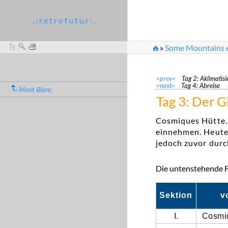
. : r e t r o f u t u r : .
»
Some Mountains et
<prev<
Tag 2: Aklimatis
>next>
Tag 4: Abreise
Mont Blanc
Tag 3: Der G
Cosmiques Hütte.
einnehmen. Heute 
jedoch zuvor durc
Die untenstehende Fo
Sektion
v
I.
Cosmi