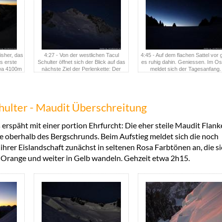
isher, das
4:27 - Von der westlichen Tacul
4:45 - Auf dem flachen Sattel vor 
s erste
Schulter öffnet sich der Blick auf das
es ruhig dahin. Geniessen. Im Os
twa 4100m
nächste Ziel der Perlenkette: Der
meldet sich der Tagesanfang.
ein wenig
Übergang am Mt. Maudit. Beim
cke
Aufstieg das Sternenlicht der flinken
Zweierseilschaft.
Schulter - Maudit Überschreitung
 erspäht mit einer portion Ehrfurcht: Die eher steile Maudit Flank
e oberhalb des Bergschrunds. Beim Aufstieg meldet sich die noch
ihrer Eislandschaft zunächst in seltenen Rosa Farbtönen an, die s
 Orange und weiter in Gelb wandeln. Gehzeit etwa 2h15.