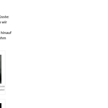
üsste:
 wir
 hinauf
nehm
Route
ttel