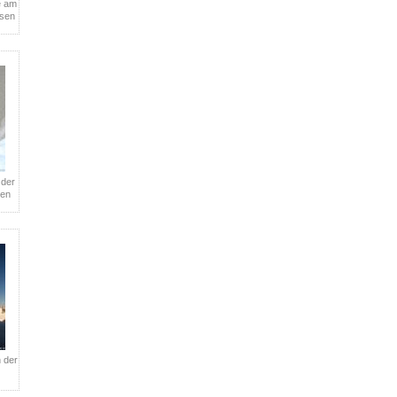
e am
isen
 der
ren
h der