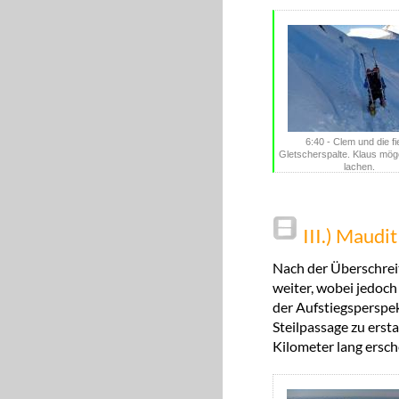
6:40 - Clem und die f
Gletscherspalte. Klaus mög
lachen.
III.) Maudi
Nach der Überschrei
weiter, wobei jedoch 
der Aufstiegsperspek
Steilpassage zu erst
Kilometer lang ersch