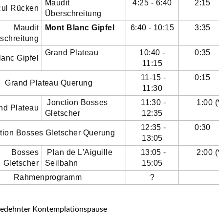
Maudit
4:25 - 6:40
2:15
cul Rücken
Überschreitung
Maudit
Mont Blanc Gipfel
6:40 - 10:15
3:35
schreitung
Grand Plateau
10:40 -
0:35
lanc Gipfel
11:15
11-15 -
0:15
Grand Plateau Querung
11:30
Jonction Bosses
11:30 -
1:00 (
nd Plateau
Gletscher
12:35
12:35 -
0:30
tion Bosses Gletscher Querung
13:05
Bosses
Plan de L'Aiguille
13:05 -
2:00 (
Gletscher
Seilbahn
15:05
Rahmenprogramm
?
usgedehnter Kontemplationspause