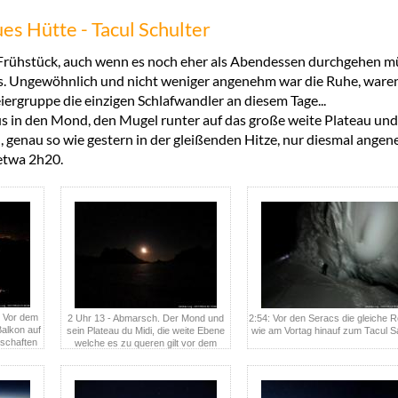
ues Hütte - Tacul Schulter
 Frühstück, auch wenn es noch eher als Abendessen durchgehen m
s. Ungewöhnlich und nicht weniger angenehm war die Ruhe, waren
iergruppe die einzigen Schlafwandler an diesem Tage...
aus in den Mond, den Mugel runter auf das große weite Plateau und
, genau so wie gestern in der gleißenden Hitze, nur diesmal ange
etwa 2h20.
: Vor dem
2 Uhr 13 - Abmarsch. Der Mond und
2:54: Vor den Seracs die gleiche 
alkon auf
sein Plateau du Midi, die weite Ebene
wie am Vortag hinauf zum Tacul Sa
lschaften
welche es zu queren gilt vor dem
ersten Aufstieg.