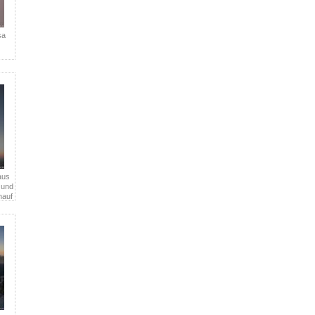
sa
aus
 und
nauf