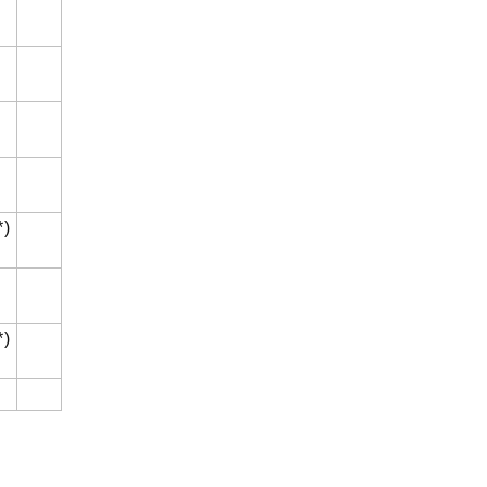
*)
*)