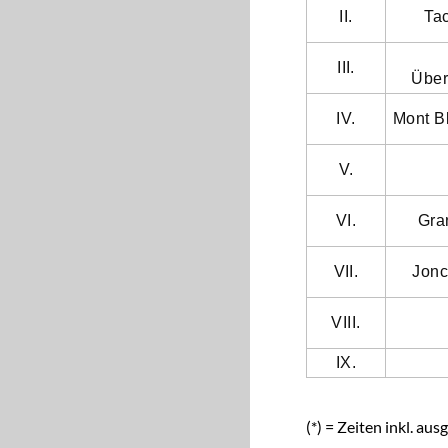
II.
Ta
III.
Über
IV.
Mont B
V.
VI.
Gra
VII.
Jonc
VIII.
IX.
(*) = Zeiten inkl. a