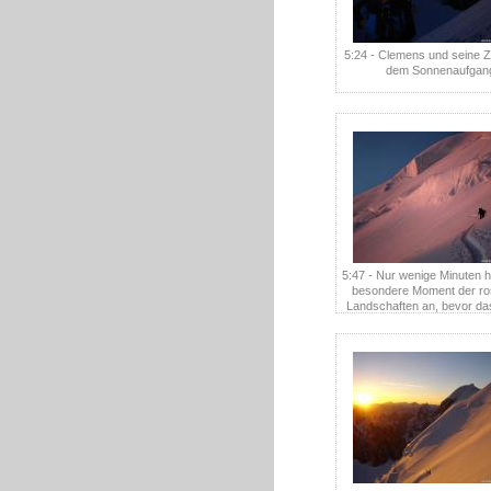
5:24 - Clemens und seine 
dem Sonnenaufgan
5:47 - Nur wenige Minuten h
besondere Moment der ro
Landschaften an, bevor das
ein sattes Orange wec