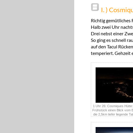
I. ) Cosmiq
Richtig gemütliches
Halb zwei Uhr nacht
Drei nebst einer Zwe
So ging es schnell r
auf den Tacul Rücken
temperiert. Gehzeit 
1 Uhr 26: Cosmiques Hütte
Frühstück einen Blick vom B
die 2,5km tiefer liegende Ta