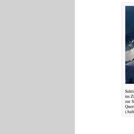
Sekti
im Z
zur S
Quer
(Aufn