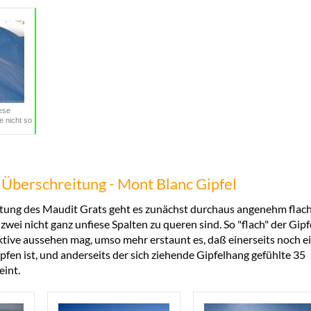
Zeitbudgets wurden für diesen
Übergang effektiv in Anspruch
genommen
iese
e nicht so
t Überschreitung - Mont Blanc Gipfel
tung des Maudit Grats geht es zunächst durchaus angenehm flac
zwei nicht ganz unfiese Spalten zu queren sind. So "flach" der Gipf
tive aussehen mag, umso mehr erstaunt es, daß einerseits noch e
apfen ist, und anderseits der sich ziehende Gipfelhang gefühlte 35
eint.