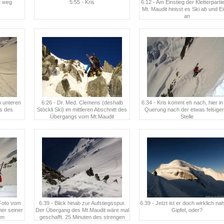
t weg
5:55 - Kris
6:12 - Am Einstieg der Kletterparti
Mt. Maudit heisst es Ski ab und E
an
m unteren
6:26 - Dr. Med. Clemens (deshalb
6:34 - Kris kommt eh nach, hier in
s des
Stöckli Ski) im mittleren Abschnitt des
Querung nach der etwas felsige
Übergangs vom Mt.Maudit
Stelle
 Foto vom
6:39 - Blick hinab zur Aufstiegsspur.
6:39 - Jetzt ist er doch wirklich na
er seiner
Der Übergang des Mt.Maudit wäre mal
Gipfel, oder?
en
geschafft. 25 Minuten des strengen