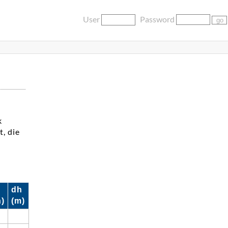
User
Password
k
, die
dh
)
(m)