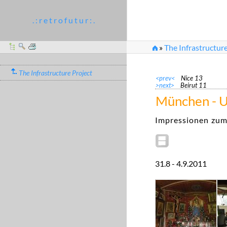
. : r e t r o f u t u r : .
»
The Infrastructure
The Infrastructure Project
<prev<
Nice 13
>next>
Beirut 11
München - U
Impressionen zum 
31.8 - 4.9.2011