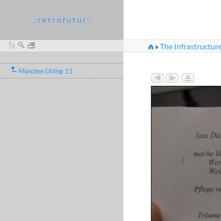
. : r e t r o f u t u r : .
»
The Infrastructure
München Utting 11