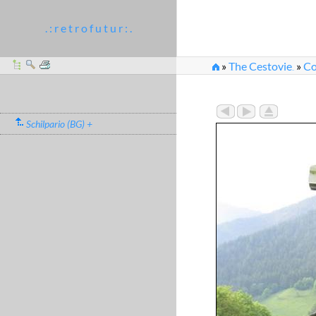
. : r e t r o f u t u r : .
»
The Cestovie
»
Co
...
»
Schilpario_2006_2
Schilpario (BG) +